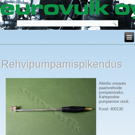
Rehvipumpamispikendus
Abinõu veoauto
paarisrehvide
pumpamiseks.
Kahepoolne
pumpamise otsik.
Kood: 400130