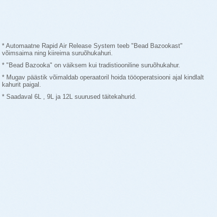
* Automaatne Rapid Air Release System teeb "Bead Bazookast"
võimsaima ning kiireima suruõhukahuri.
* "Bead Bazooka" on väiksem kui tradistiooniline suruõhukahur.
* Mugav päästik võimaldab operaatoril hoida tööoperatsiooni ajal kindlalt
kahurit paigal.
* Saadaval 6L , 9L ja 12L suurused täitekahurid.