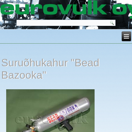
Suruõhukahur "Bead
Bazooka"