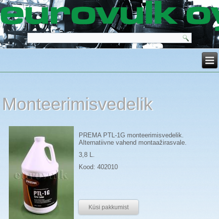
Monteerimisvedelik
PREMA PTL-1G monteerimisvedelik.
Alternatiivne vahend montaažirasvale.
3,8 L.
Kood: 402010
Küsi pakkumist