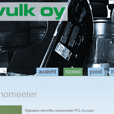
avaleht
tooted
pood
h
anomeeter
Digitaalne rehvirõhu manomeeter PCL Accura1.