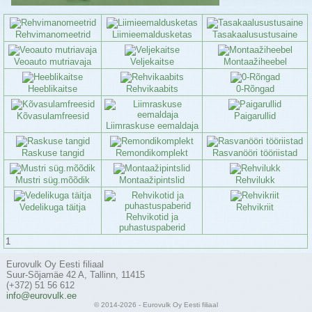
Rehvimanomeetrid
Liimieemaldusketas
Tasakaalusustusaine
Veoauto mutriavaja
Veljekaitse
Montaažiheebel
Heeblikaitse
Rehvikaabits
0-Rõngad
Kõvasulamfreesid
Paigarullid
Liimraskuse eemaldaja
Raskuse tangid
Remondikomplekt
Rasvanööri tööriistad
Mustri süg.mõõdik
Montaažipintslid
Rehvilukk
Vedelikuga täitja
Rehvikriit
Rehvikotid ja
puhastuspaberid
1
Eurovulk Oy Eesti filiaal
Suur-Sõjamäe 42 A, Tallinn, 11415
(+372) 51 56 612
info@eurovulk.ee
© 2014-2026 - Eurovulk Oy Eesti filiaal