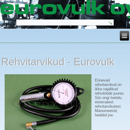
Rehvitarvikud - Eurovulk
Erinevad
rehvitarvikud on
ikka vajalikud
rehvitööde juures.
Siin ongi loetelu
erinevatest
rehvitarvikutest.
Manomeetrid,
heeblid jne.