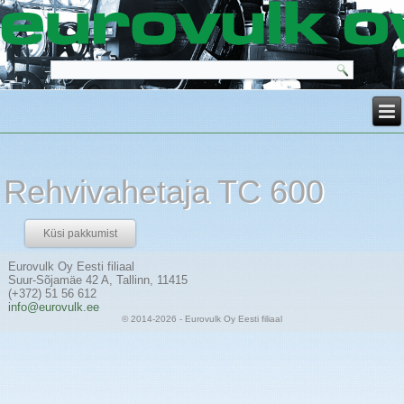
Rehvivahetaja TC 600
Küsi pakkumist
Eurovulk Oy Eesti filiaal
Suur-Sõjamäe 42 A, Tallinn, 11415
(+372) 51 56 612
info@eurovulk.ee
© 2014-2026 - Eurovulk Oy Eesti filiaal